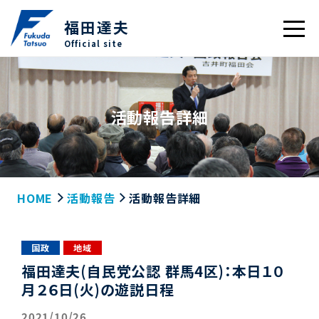
福田達夫
Official site
活動報告詳細
HOME
活動報告
活動報告詳細
国政
地域
福田達夫(自民党公認 群馬4区)：本日１０
月２６日(火)の遊説日程
2021/10/26